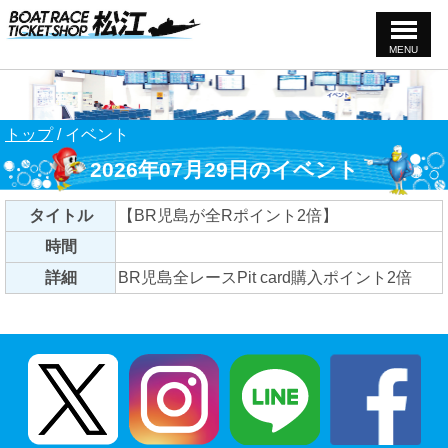
MENU
このページの本文へ
現
トップ
/
イベント
在
2026年07月29日のイベント
の
位
置：
タイトル
【BR児島が全Rポイント2倍】
時間
詳細
BR児島全レースPit card購入ポイント2倍