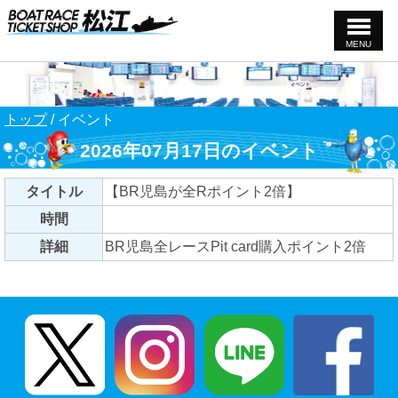
MENU
このページの本文へ
現
トップ
/
イベント
在
2026年07月17日のイベント
の
位
置：
タイトル
【BR児島が全Rポイント2倍】
時間
詳細
BR児島全レースPit card購入ポイント2倍