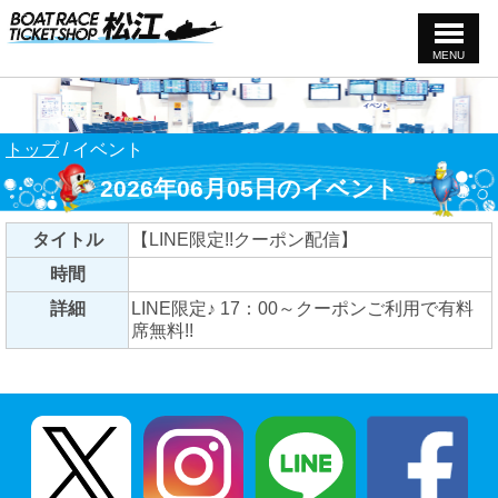
MENU
このページの本文へ
現
トップ
/
イベント
在
2026年06月05日のイベント
の
位
置：
タイトル
【LINE限定!!クーポン配信】
時間
詳細
LINE限定♪ 17：00～クーポンご利用で有料
席無料!!