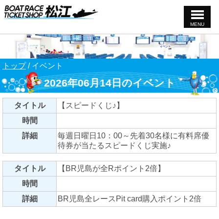
MENU
このページの本文へ
現
トップ
/
イベント
在
2026年06月14日のイベント
の
位
置：
タイトル
【スピードくじ♪】
時間
詳細
毎週日曜日10：00～先着30名様に有料席優
待券が当たるスピードくじ実施♪
タイトル
【BR児島が全Rポイント2倍】
時間
詳細
BR児島全レースPit card購入ポイント2倍