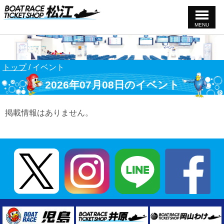
MENU
このページの本文へ
現
トップ
/
イベント
在
2026年07月08日のイベント
の
位
置：
掲載情報はありません。