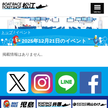
MENU
このページの本文へ
現
トップ
/
イベント
在
2025年12月21日のイベント
の
位
置：
掲載情報はありません。